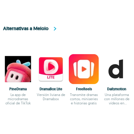
Alternativas a Melolo
PineDrama
DramaBox Lite
FreeReels
Dailymotion
La app de
Versión liviana de
Transmite dramas
Una plataforma
microdramas
Dramabox
cortos, miniseries
con millones de
oficial de TikTok
e historias gratis
vídeos en
streaming