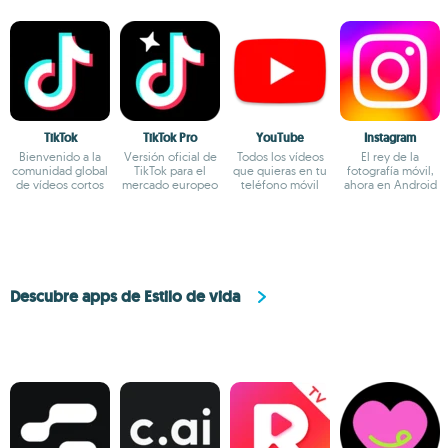
TikTok
TikTok Pro
YouTube
Instagram
Bienvenido a la
Versión oficial de
Todos los vídeos
El rey de la
comunidad global
TikTok para el
que quieras en tu
fotografía móvil,
de vídeos cortos
mercado europeo
teléfono móvil
ahora en Android
Descubre apps de Estilo de vida