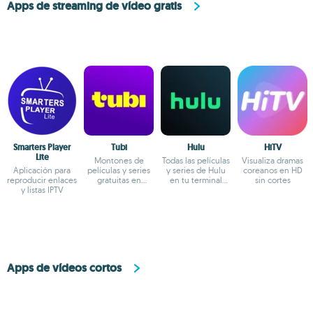
Apps de streaming de vídeo gratis
Smarters Player
Tubi
Hulu
HiTV
Lite
Montones de
Todas las películas
Visualiza dramas
Aplicación para
películas y series
y series de Hulu
coreanos en HD
reproducir enlaces
gratuitas en
en tu terminal
sin cortes
y listas IPTV
streaming
Android
Apps de vídeos cortos