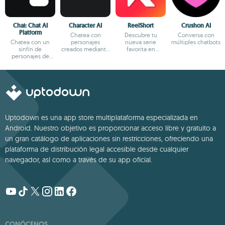
Chai: Chat AI
Character AI
ReelShort
Crushon AI
Platform
Chatea con
Descubre tu
Conversa con
Chatea con un
personajes
nueva serie
múltiples chatbots
sinfín de
creados mediante
favorita en
personajes de
IA
formato reels
fantasía
Uptodown es una app store multiplataforma especializada en
Android. Nuestro objetivo es proporcionar acceso libre y gratuito a
un gran catálogo de aplicaciones sin restricciones, ofreciendo una
plataforma de distribución legal accesible desde cualquier
navegador, así como a través de su app oficial.
CONÓCENOS