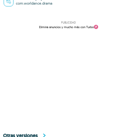
com.worldance.drama
PUBLICIDAD
Elimina anuncios y mucho más con Turbo
Otras versiones