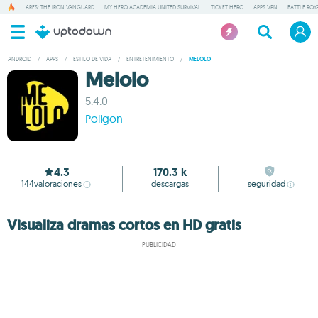
ARES: THE IRON VANGUARD
MY HERO ACADEMIA UNITED SURVIVAL
TICKET HERO
APPS VPN
BATTLE ROY
ANDROID
/
APPS
/
ESTILO DE VIDA
/
ENTRETENIMIENTO
/
MELOLO
Melolo
5.4.0
Poligon
4.3
170.3 k
144
valoraciones
descargas
seguridad
Visualiza dramas cortos en HD gratis
PUBLICIDAD