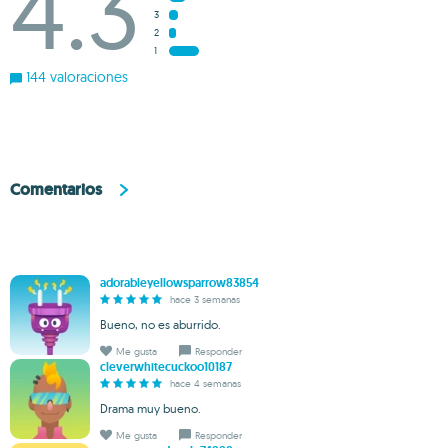
4.3
3
2
1
144 valoraciones
Comentarios
adorableyellowsparrow83854
hace 3 semanas
Bueno, no es aburrido.
Me gusta
Responder
cleverwhitecuckoo10187
hace 4 semanas
Drama muy bueno.
Me gusta
Responder