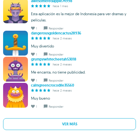
awesomeredapple74998
hace 1 mes
Esta aplicación es la mejor de Indonesia para ver dramas y
películas.
1
Responder
dangerousgoldencactus28936
hace 2 meses
Muy divertido
1
Responder
grumpywhitecheetah53018
hace 2 meses
Me encanta, no tiene publicidad.
1
Responder
calmgreencrocodile35560
hace 2 meses
Muy bueno
1
Responder
VER MÁS